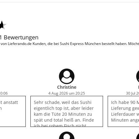
31 Bewertungen
on Lieferando.de Kunden, die bei Sushi Express München bestellt haben. Möcht
Christine
20:06
4 Aug 2026 um 20:25
30 Jul 
t anstatt
Sehr schade, weil das Sushi
Ich habe 90 
h
eigentlich top ist, aber leider
Lieferung gew
kam die Tüte 20 Minuten zu
Lieferdauer w
spät und total heiß an. Finde
Minuten ang
ich bei rohem Fisch nicht
witzig. Wenn es draußen heiß
ist, sollte der Fahrer eine