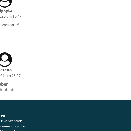
ykyta
2026 um 16:47
 awesome!
erena
2026 um 23:57
 aber
h nichts
 zu
Wir verwenden
Verwendung aller