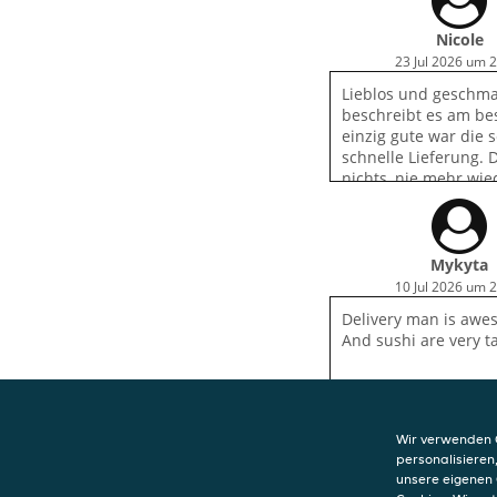
Nicole
23 Jul 2026 um 
Lieblos und geschma
beschreibt es am be
einzig gute war die 
schnelle Lieferung. 
nichts, nie mehr wie
Mykyta
10 Jul 2026 um 
Delivery man is awe
And sushi are very t
Wir verwenden C
personalisieren
unsere eigenen 