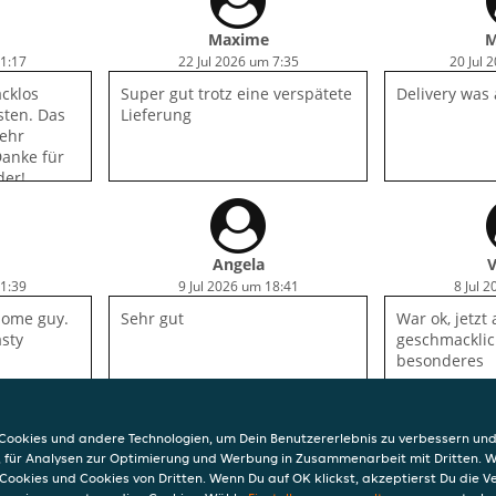
Kühlbox haben.
Maxime
M
21:17
22 Jul 2026 um 7:35
20 Jul 
cklos
Super gut trotz eine verspätete
Delivery was
sten. Das
Lieferung
sehr
Danke für
der!
Angela
V
21:39
9 Jul 2026 um 18:41
8 Jul 
some guy.
Sehr gut
War ok, jetzt
asty
geschmacklic
besonderes
ookies und andere Technologien, um Dein Benutzererlebnis zu verbessern und
, für Analysen zur Optimierung und Werbung in Zusammenarbeit mit Dritten. 
Cookies und Cookies von Dritten. Wenn Du auf OK klickst, akzeptierst Du die 